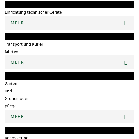
Einrichtung technischer Geräte
MEHR
Transport und Kurier
fahrten
MEHR
Garten
und
Grundstücks
pflege
MEHR
Renovierung