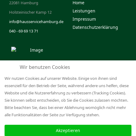
Home
22081 Hamburg
Leistungen
Holsteinischer Kamp 12
Impressum
info@hausservicehamburg.de
Datenschutzerklärung
040 - 69 69 13 71
Wir benutzen Cookies
Wir nutzen Cookies auf unserer Website. Einige von ihnen sind
essenziell für den Betrieb der Seite, während andere uns helfen, diese
Website und die Nutzererfahrung zu verbessern (Tracking Cookies).
Sie können selbst entscheiden, ob Sie die Cookies zulassen möchten.
Bitte beachten Sie, dass bei einer Ablehnung womöglich nicht mehr
alle Funktionalitäten der Seite zur Verfügung stehen.
© 2026 Bella Casa | Design by
LL-
faceb
Ins
Werbeagentur Hamburg
Akzeptieren